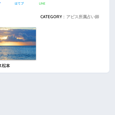
ア
はてブ
LINE
CATEGORY :
アピス所属占い師
ピス松本