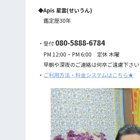
◆
Apis
星雲(せいうん)
鑑定歴30年
080-5888-6784
・受付
PM 12:00 ~ PM 6:00 定休 木曜
早朝や深夜のご連絡は何卒ご遠慮下さい
・
ご利用方法・料金システムはこちら★