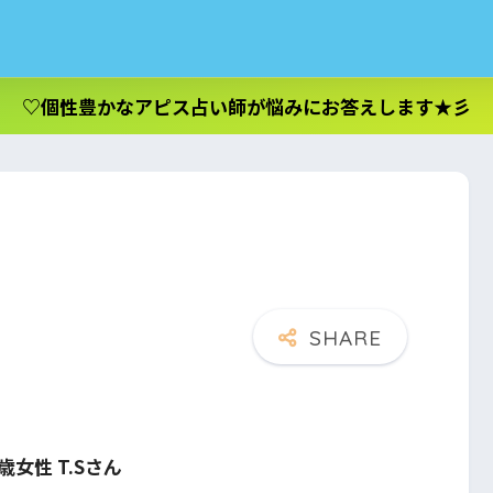
♡個性豊かなアピス占い師が悩みにお答えします★彡
女性 T.Sさん